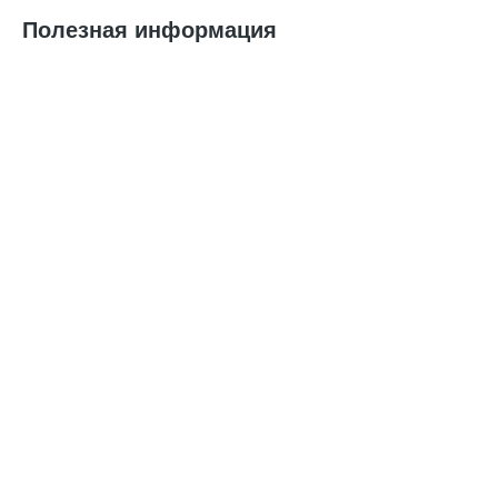
Полезная информация
Экологические аспекты печати на одежде: как выбирать
экологически чистые материалы и методы печати
Печать на одежде – это известный и популярный
способ нанесения принтов на поверхность ткани.
Печать используется для нанесения логотипов,
фотографий, текстов и других абстрактных